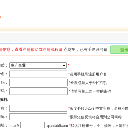
册信息，查看注册帮助或注册流程请
点这里，已有千途账号请
性质：
*
户名：
*
请用手机号注册用户名
码：
*
长度必须大于6个字符。
密码：
*
请填写和上面一样的密码
资料:
名称：
*
长度必须3-25个中文字符，名称不
简称：
*
跟踪短信反馈将会用到公司简称
网址：
http://
.qiantu56com
*
默认注册账号，不可修改，不能注