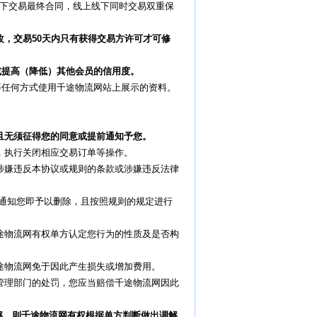
下交易最终合同，线上线下同时交易双重保
，交易50天内只有获得交易方许可才可修
或提高（降低）其他会员的信用度。
等任何方式使用千途物流网站上展示的资料。
且无须征得您的同意或提前通知予您。
下，执行关闭相应交易订单等操作。
为涉嫌违反本协议或规则的条款或涉嫌违反法律
经通知您即予以删除，且按照规则的规定进行
千途物流网有权单方认定您行为的性质及是否构
千途物流网免于因此产生损失或增加费用。
政管理部门的处罚，您应当赔偿千途物流网因此
解，则千途物流网有权根据单方判断做出调解