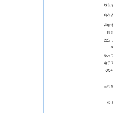
城市
所在
详细
联
固定
备用
电子
QQ
公司
验