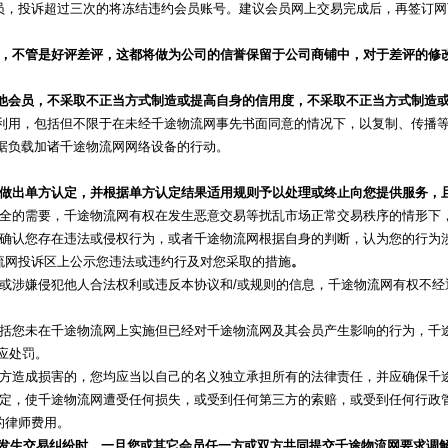
员，投诉超过三次的将冻结违约会员账号。建议会员网上交易完成后，再签订网
，不管是好评差评，这都将做为公司的信誉保留于公司商铺中，对于差评的修改
他会员，不采取不正当方式制造或提高自身的信用度，不采取不正当方式制造
业性利用，包括但不限于在未经千途物流网事先书面同意的情况下，以复制、传播
数据负载加诸千途物流网网络设备的行动。
做出单方认定，并根据单方认定结果适用规则予以处理或终止向您提供服务，
交易安全的需要，千途物流网有权在发生恶意交易等扰乱市场正常交易秩序的情形
律文书确认您存在违法或侵权行为，或者千途物流网根据自身的判断，认为您的行
流网投诉区上公示您违法或违约行及对您采取的措施
。
嫌违法或涉嫌侵犯他人合法权利或违反本协议和/或规则的信息，千途物流网有权不
为，包括您未在千途物流网上实施但已经对千途物流网及其会员产生影响的行为，
应处罚。
意第三方造成损害的，您均应当以自己的名义独立承担所有的法律责任，并应确保
议之规定，使千途物流网遭受任何损失，或受到任何第三方的索赔，或受到任何行
的律师费用。
发生交易纠纷时，一旦您或其它会员任一方或双方共同提交千途物流网要求调