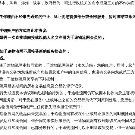
洪水，风暴，爆炸，战争，政府行为，司法行政机关的命令或第三方的不作为而
任何理由不经事先通知的中止、终止向您提供部分或全部服务，暂时冻结或永
注销账户的方式终止本协议:
嫌再一次直接或间接或以他人名义注册为千途物流网会员的；
知千途物流网不愿接受新的服务协议的；
况。
，经千途物流网审核同意的，千途物流网注销（永久冻结）您的账户，届时，您
网没有义务为您保留或向您披露您账户中的任何信息，也没有义务向您或第三方
止后，千途物流网仍享有下列权利：
途物流网服务期间的所有交易信息及交易的评价记录。
违法行为或违反本协议和/或规则的行为的，千途物流网仍可依据本协议向您主张权
流网服务后，对于您在服务中止或终止之前的交易行为依下列原则处理，您应独
途物流网免于因此产生任何损失或承担任何费用：
传至千途物流网的物品尚未交易的，千途物流网有权在中止或终止服务的同时删除此
其他会员达成买卖合同，但合同尚未实际履行的，千途物流网有权删除该买卖合同
其他会员达成买卖合同且已部分履行的，千途物流网可以不删除该项交易，但千途