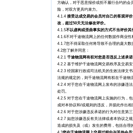
方确认，对于恶意报价或拒不履行合约的会
险，对双方更具约束力。
4.1.4
接受达成交易的会员对自己的客观评价
改，超过50天无法修改评价。
4.1.5
不以虚构或歪曲事实的方式不当评价其
4.1.6不对千途物流网上的任何数据作商
4.1.7您不得采取任何将导致不合理的庞大
4.2您了解并同意：
4.2.1
千途物流网有权对您是否违反上述承诺
4.2.2 基于维护千途物流网交易秩序及
4.2.3 经国家行政或司法机关的生效法
法规的规定的，则千途物流网有权在千途物
4.2.4 对于您在千途物流网上发布的涉
处罚。
4.2.5 对于您在千途物流网上实施的行
成对本协议和/或规则的违反，并据此作出相
4.2.6 对于您涉嫌违反承诺的行为对任
4.2.7 如您涉嫌违反有关法律或者本协
造成的损失及（或）发生的费用，包括合理
4.3
您在千途物流网上交易过程中与其他会员