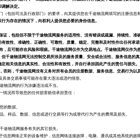
和调解决定。
部门（包括司法及行政部门）的要求，向其提供您在千途物流网填写的注册信息
权行为存在的情况下，向权利人提供您必要的身份信息。
保证，包括但不限于千途物流网服务的适用性、没有错误或疏漏、持续性、准
的有效性、准确性、正确性、可靠性、质量、稳定、完整和及时性作出任何承诺
布，且可能存在风险和瑕疵。千途物流网仅作为交易地点。千途物流网仅作为
，但千途物流网无法控制交易所涉及的服务质量、安全或合法性、服务信息的真
确定相关信息的真实性、合法性和有效性，并自行承担因此产生的责任与损失。
，否则，千途物流网没有义务对所有会员的注册数据、服务信息、交易行为以
会员及具体交易事项可能存在重大违法或违约情形。
在千途物流网的行为涉嫌违法或不当。
任一情况而导致您的任何损害赔偿承担责任：
改您的数据。
任何商品、样品、数据、信息或进行交易等行为或替代行为产生的费用及损失。
的与千途物流网服务有关的其它损失。
由于信息网络正常的设备维护，信息网络连接故障，电脑、通讯或其他系统的故