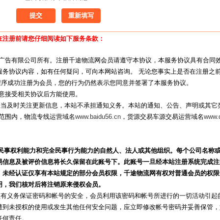
在注册前请您仔细阅读如下服务条款：
尖广告有限公司所有。注册千途物流网会员请遵守本协议，本服务协议具有合同
服务协议内容，如有任何疑问，可向本网站咨询。 无论您事实上是否在注册之
程序成功注册为会员，您的行为仍然表示您同意并签署了本服务协议。
同意接受相关协议后方能使用。
员应当及时关注更新信息，本站不承担通知义务。本站的通知、公告、声明或其
议范围内，物流专线运营域名
www.baidu56.cn
，货源交易车源交易运营域名
www.
民事权利能力和完全民事行为能力的自然人、法人或其他组织。每个公司名称
易信息及被评价信息将长久保留在此账号下。此账号一旦
经本站注册系统完成注
；未经认证仅享有本站规定的部分会员权限，千途物流网有权对普通会员的权限
明，我们核对后将注销原来侵权会员。
会员有义务保证密码和帐号的安全，会员利用该密码和帐号所进行的一切活动引
遭到未授权的使用或发生其他任何安全问题，应立即修改帐号密码并妥善保管，
任何责任。