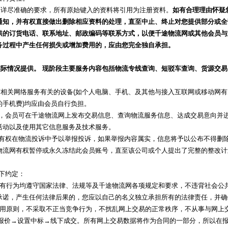
时、详尽准确的要求，所有原始键入的资料将引用为注册资料。
如有合理理由怀疑
通知，并有权直接做出删除相应资料的处理，直至中止、终止对您提供部分或全
供的订货电话、联系地址、邮政编码等联系方式，以便千途物流网或其他会员与
务过程中产生任何损失或增加费用的，应由您完全独自承担。
际情况提供。 现阶段主要服务内容包括物流专线查询、短驳车查询、货源交
外与相关网络服务有关的设备(如个人电脑、手机、及其他与接入互联网或移动网有
手机费)均应由会员自行负担。
务，会员可在千途物流网上发布交易信息、查询物流服务信息、达成交易意向并
活动以及使用其它信息服务及技术服务。
员有权在物流投诉中予以举报投诉，如果举报内容属实，信息将予以公布不得删
物流网有权暂停或永久冻结此会员账号，直至该公司或个人提出了完整的整改计
以下约定：
施的所有行为均遵守国家法律、法规等及千途物流网各项规定和要求，不违背社会
承诺，产生任何法律后果的，您应以自己的名义独立承担所有的法律责任，并确
诚实信用原则，不采取不正当竞争行为，不扰乱网上交易的正常秩序，不从事与网上
投标报价→设置中标→线下成交。所有网上交易数据将作为合同的一部分，所以在